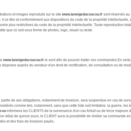
trations et images reproduits sur le site
www.laneigeducoucou.fr
sont réservés au ti
r. A ce titre et conformément aux dispositions du code de la propriété intellectuelle, 
voire plus restrictives du code de la propriété intellectuelle. Toute reproduction total
rdite que ce soit sous forme de photos, logo, visuel ou texte.
te
www.laneigeducoucou.fr
le sont afin de pouvoir traiter vos commandes.En vertu 
vous disposez auprès du vendeur d'un droit de rectification, de consultation ou de m
 partie de ses obligations, notamment de livraison, sera suspendue en cas de surve
nsidérés comme tels, notamment, sans que cette liste soit limitative, la guerre, les é
ucou
informera les CLIENTS de la survenance d'un cas fortuit ou de force majeure d
un délai de quinze jours, le CLIENT aura la possibilité de résilier sa commande en 
 et des frais de livraison payés.