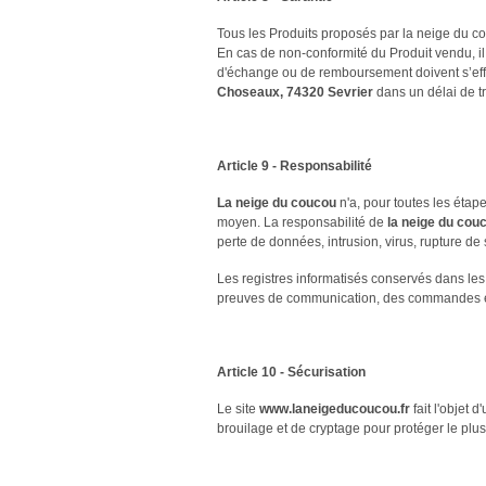
Tous les Produits proposés par la neige du co
En cas de non-conformité du Produit vendu, il
d'échange ou de remboursement doivent s’eff
Choseaux, 74320 Sevrier
dans un délai de tr
Article 9 - Responsabilité
La neige du coucou
n'a, pour toutes les étap
moyen. La responsabilité de
la neige du cou
perte de données, intrusion, virus, rupture de
Les registres informatisés conservés dans le
preuves de communication, des commandes et
Article 10 - Sécurisation
Le site
www.laneigeducoucou.fr
fait l'objet 
brouilage et de cryptage pour protéger le pl