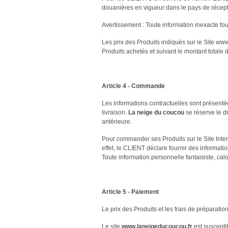
douanières en vigueur dans le pays de récept
Avertissement : Toute information inexacte fo
Les prix des Produits indiqués sur le Site ww
Produits achetés et suivant le montant totale
Article 4 - Commande
Les informations contractuelles sont présentée
livraison.
La neige du coucou
se réserve le d
antérieure.
Pour commander ses Produits sur le Site Inte
effet, le CLIENT déclare fournir des informati
Toute information personnelle fantaisiste, c
Article 5 - Paiement
Le prix des Produits et les frais de préparat
Le site
www.laneigeducoucou.fr
est suscepti