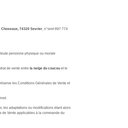
s
Choseaux, 74320 Sevrier
, n°siret 897 774
toute personne physique ou morale
trat de vente entre
la neige du coucou
et le
réserve les Conditions Générales de Vente et
rnet.
, les adaptations ou modifications étant alors
les de Vente applicables à la commande du