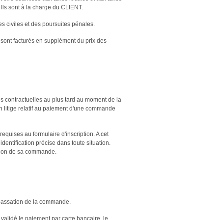
. Ils sont à la charge du CLIENT.
s civiles et des poursuites pénales.
 sont facturés en supplément du prix des
ns contractuelles au plus tard au moment de la
un litige relatif au paiement d'une commande
requises au formulaire d'inscription. A cet
entification précise dans toute situation.
lation de sa commande.
la passation de la commande.
alidé le paiement par carte bancaire, le