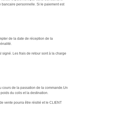
e bancaire personnelle. Si le paiement est
ter de la date de réception de la
énalité.
 signé. Les frais de retour sont à la charge
 au cours de la passation de la commande.Un
poids du colis et la destination.
de vente pourra être résilié et le CLIENT