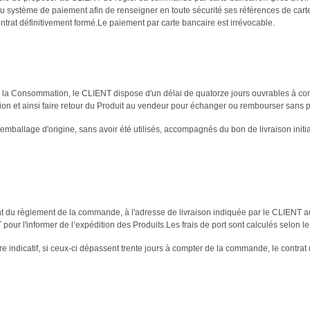
 du système de paiement afin de renseigner en toute sécurité ses références de cart
ntrat définitivement formé.Le paiement par carte bancaire est irrévocable.
la Consommation, le CLIENT dispose d'un délai de quatorze jours ouvrables à comp
on et ainsi faire retour du Produit au vendeur pour échanger ou rembourser sans p
emballage d'origine, sans avoir été utilisés, accompagnés du bon de livraison initial
ent du règlement de la commande, à l'adresse de livraison indiquée par le CLIENT
ur l'informer de l’expédition des Produits.Les frais de port sont calculés selon le 
re indicatif, si ceux-ci dépassent trente jours à compter de la commande, le contrat 