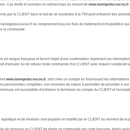
ion. Ces droits et sommes ne relèvent pas du ressort de
www.laneigeducoucou.fr
urnie par le CLIENT dans le but de se soustraire à la TVA peut entrainer des amende
w.laneigeducoucou.fr ne comprennent pas les frais de traitement et d'expédition qui
 de la commande.
s en langue française et feront l'objet d'une confirmation reprenant ces informatio
roit d'annuler ou de refuser toute commande d'un CLIENT avec lequel il existerait 
rnet
www.laneigeducoucou.fr
, doit créer un compte en fournissant les informations 
ons personnelles complètes, non erronées de nature à permettre de procéder à son id
alomnieuse est susceptible d'entrainer la fermeture du compte du CLIENT et l'annu
ion logistique et de livraison sont payable en totalité par le CLIENT au moment de 
ble de proposer au CLIENT de régler sa commande par carte bancaire. Après avoir v