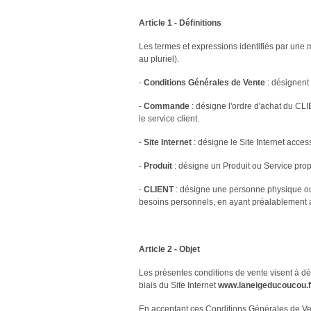
Article 1 - Définitions
Les termes et expressions identifiés par une 
au pluriel).
-
Conditions Générales de Vente
: désignent
-
Commande
: désigne l'ordre d'achat du CL
le service client.
-
Site Internet
: désigne le Site Internet acces
-
Produit
: désigne un Produit ou Service propo
-
CLIENT
: désigne une personne physique ou 
besoins personnels, en ayant préalablemen
Article 2 - Objet
Les présentes conditions de vente visent à déf
biais du Site Internet
www.laneigeducoucou.f
En acceptant ces Conditions Générales de Vent