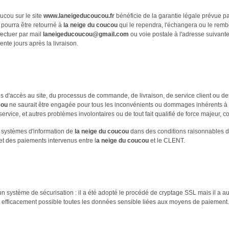
ucou sur le site
www.laneigeducoucou.fr
bénéficie de la garantie légale prévue pa
 pourra être retourné à
la neige du coucou
qui le rependra, l'échangera ou le rem
ectuer par mail
laneigeducoucou@gmail.com
ou voie postale à l'adresse suivante
ente jours après la livraison.
es d'accès au site, du processus de commande, de livraison, de service client ou de
cou
ne saurait être engagée pour tous les inconvénients ou dommages inhérents à l'
 service, et autres problèmes involontaires ou de tout fait qualifié de force majeur,
s systèmes d'information de
la neige du coucou
dans des conditions raisonnables 
 des paiements intervenus entre l
a neige du
coucou
et le CLENT.
d'un système de sécurisation : il a été adopté le procédé de cryptage SSL mais il a
us efficacement possible toutes les données sensible liées aux moyens de paiement.