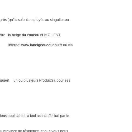
près (qu'ils soient employés au singulier ou
 entre
la neige du coucou
et le CLIENT.
 Site Internet
www.laneigeducoucou.fr
ou via
uiert un ou plusieurs Produit(s), pour ses
ions applicables à tout achat effectué par le
 ou province de résidence, et que vous nous