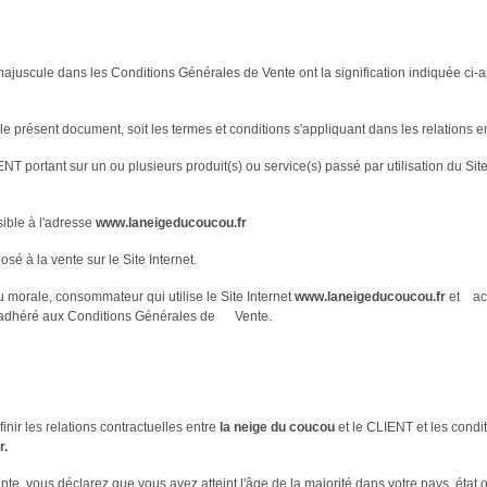
majuscule dans les Conditions Générales de Vente ont la signification indiquée ci-a
 le présent document, soit les termes et conditions s'appliquant dans les relations
IENT portant sur un ou plusieurs produit(s) ou service(s) passé par utilisation du
sible à l'adresse
www.laneigeducoucou.fr
sé à la vente sur le Site Internet.
morale, consommateur qui utilise le Site Internet
www.laneigeducoucou.fr
et acq
t adhéré aux Conditions Générales de Vente.
inir les relations contractuelles entre
la neige du coucou
et le CLIENT et les condit
r.
e, vous déclarez que vous avez atteint l'âge de la majorité dans votre pays, état