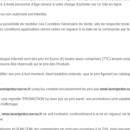
 à toute personne d'âge mineur à votre charge d'acheter sur ce Site en ligne.
e ou non autorisée est interdite.
 possibilité de modifier ces Condition Générales de Vente, afin de respecter toute
t, les conditions applicables seront celles en vigueur à la date de la commande par l
atalogue internet sont des prix en Euros (€) toutes taxes comprises (TTC) tenant com
ra être répercuté sur le prix des Produits.
difier ses prix à tout moment, étant toutefois entendu que le prix figurant au catal
aneigeducoucou.fr
jusqu'au complet encaissement du prix par
www.laneigeducou
r une vignette "PROMOTION"ou bien par un prix barré, nos promotions sont valables
d'affichage.
e,
www.laneigeducoucou.fr
se voit contraint, conformément à la loi en vigueur, de
ne.
péenne et DOM-TOM, les commandes ne sont pas soumises à la TVA, mais peuvent ê