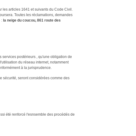
r les articles 1641 et suivants du Code Civil.
boursera. Toutes les réclamations, demandes
 :
la neige du coucou, 861 route des
s services postérieurs , qu'une obligation de
utilisation du réseau internet, notamment
 conformément à la jurisprudence.
de sécurité, seront considérées comme des
 aussi été renforcé l'esnsemble des procédés de