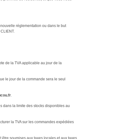
 nouvelle réglementation ou dans le but
e CLIENT.
pte de la TVA applicable au jour de la
ogue le jour de la commande sera le seul
cou.fr
.
 dans la limite des stocks disponibles au
 facturer la TVA sur les commandes expédiées
tre soumises aux taxes locales et aux taxes