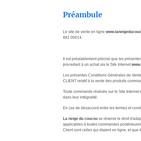
Préambule
Le site de vente en ligne
www.laneigeducouc
881 00014.
Il est préalablement précisé que les présentes
procedant à un achat via le Site Internet
www.
Les présentes Conditions Générales de Vente,
CLIENT relatif à la vente des produits comma
Toute commande réalisée sur le Site Internet
dans leur intégralité.
En cas de désaccord entre les termes et condit
La neige du coucou
se réserve le droit d'ada
applicables à toutes commandes postérieures 
Client sont celles qui étaient en ligne, et qu