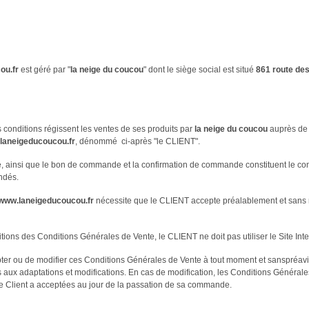
ou.fr
est géré par "
la neige du coucou
" dont le siège social est situé
861 route de
 conditions régissent les ventes de ses produits par
la neige du coucou
auprès de 
laneigeducoucou.fr
, dénommé ci-après "le CLIENT".
 ainsi que le bon de commande et la confirmation de commande constituent le con
ndés.
www.laneigeducoucou.fr
nécessite que le CLIENT accepte préalablement et sans 
ions des Conditions Générales de Vente, le CLIENT ne doit pas utiliser le Site Inte
pter ou de modifier ces Conditions Générales de Vente à tout moment et sanspréavis
aux adaptations et modifications. En cas de modification, les Conditions Généra
e le Client a acceptées au jour de la passation de sa commande.